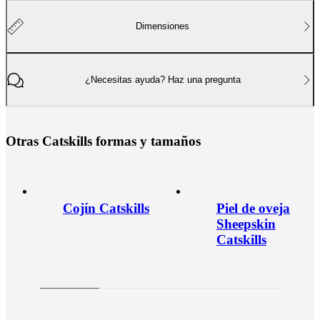
Dimensiones
¿Necesitas ayuda? Haz una pregunta
O
t
r
a
s
C
a
t
s
k
i
l
l
s
f
o
r
m
a
s
y
t
a
m
a
ñ
o
s
Cojín Catskills
Piel de oveja
Sheepskin
Catskills