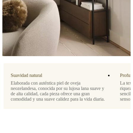
Piel
de
oveja
neozelandesa
de
primera
calidad
combinada
con
lana
fina
y
sedosa
Suavidad natural
Profund
que
brindan
Elaborada con auténtica piel de oveja
La text
calidez
neozelandesa, conocida por su lujosa lana suave y
riqueza
natural
de alta calidad, cada pieza ofrece una gran
sencill
y
comodidad y una suave calidez para la vida diaria.
sensori
comodidad
al
tacto
La
textura