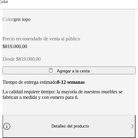
Color
BoConcept
Valores
Responsabilidad
social
corporativa
La
Color
gris topo
historia
Sala
de
prensa
Artesanía
Precio recomendado de venta al público
y
calidad
Conoce
$819.000,00
a
nuestros
Desde $819.000,00
diseñadores
Personalización
Carrera
Standards
and
Agregar a la cesta
certifications
Declaración
de
Tiempo de entrega estimado
8-12 semanas
accesibilidad
Hazte
franquiciado
Professionals
Trade
La calidad requiere tiempo: la mayoría de nuestros muebles se
Program
Projects
Articles
fabrican a medida y con esmero para ti.
and
news
Detalles del producto