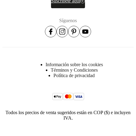
Suscríbete aquí
poliéste
BoConcept
Síguenos
A/S
Fabriksvej
4
DK-
6870
Ølgod
Más
Información sobre los cookies
información
Términos y Condiciones
Política de privacidad
No. de
107000010031
artículo
Todos los precios de venta sugeridos están en COP ($) e incluyen
IVA.