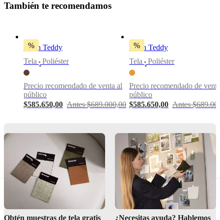
suave
T
a
m
b
i
é
n
t
e
r
e
c
o
m
e
n
d
a
m
o
s
y
relajante
añade
una
%
%
capa
Cojín Teddy
Cojín Teddy
acogedora
Tela
Poliéster
Tela
Poliéster
a
•
•
butacas,
sofás
Precio recomendado de venta al
Precio recomendado de venta
o
público
público
camas
$585.650,00
Antes $689.000,00
$585.650,00
Antes $689.00
Creada
por
Helena
Christensen
para
realzar
los
interiores
modernos
con
una
elegancia
Obtén muestras de tela gratis
¿Necesitas ayuda? Hablemos
tranquila