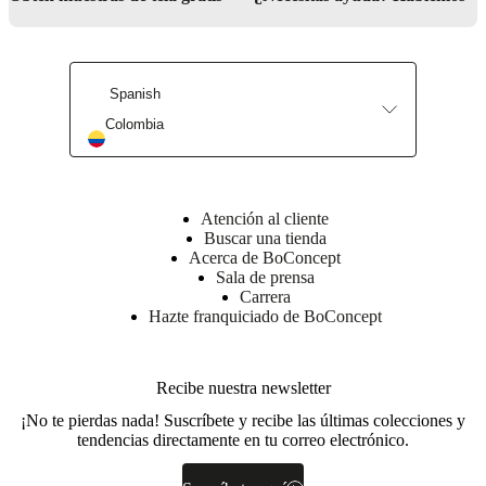
Descargas
Hoja de
Spanish
producto
Colombia
Materiales
Atención al cliente
Filling
Buscar una tienda
100%
Acerca de BoConcept
fibra
Sala de prensa
de
Carrera
poliéster
Hazte franquiciado de BoConcept
Composition
Frente:
100%
Recibe nuestra newsletter
piel
¡No te pierdas nada! Suscríbete y recibe las últimas colecciones y
de
tendencias directamente en tu correo electrónico.
oveja-
Respaldo:
100%