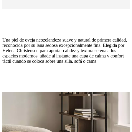
Una piel de oveja neozelandeza suave y natural de primera calidad,
reconocida por su lana sedosa excepcionalmente fina. Elegida por
Helena Christensen para aportar calidez y textura serena a los
espacios modernos, añade al instante una capa de calma y confort
táctil cuando se coloca sobre una silla, sofá o cama.
Color
gris
topo
Diseñada
por
Helena
Christensen
Funciones
principales