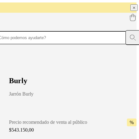
B
u
r
l
y
Jarrón Burly
Precio recomendado de venta al público
%
$543.150,00