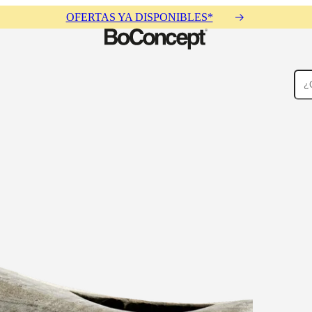
OFERTAS YA DISPONIBLES*
Alfombras
Accesorios
Colecciones
Colecciones