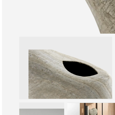
una
tienda
Acerca
de
BoConcept
Valores
Responsabilidad
social
corporativa
La
historia
Sala
de
prensa
Artesanía
y
calidad
Conoce
a
nuestros
diseñadores
Personalización
Carrera
Standards
and
certifications
Declaración
de
accesibilidad
Hazte
franquiciado
Professionals
Trade
Program
Projects
Articles
and
news