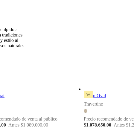
sculpido a
 tradiciones
 estilo al
sos naturales.
%
oat
Jarrón Oval
Travertine
comendado de venta al público
Precio recomendado de ven
,00
Antes $1.089.000,00
$1.078.650,00
Antes $1.