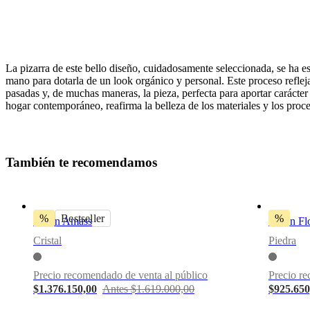
La pizarra de este bello diseño, cuidadosamente seleccionada, se ha e
mano para dotarla de un look orgánico y personal. Este proceso refleja
pasadas y, de muchas maneras, la pieza, perfecta para aportar carácter y
hogar contemporáneo, reafirma la belleza de los materiales y los proce
Descargas
T
a
m
b
i
é
n
t
e
r
e
c
o
m
e
n
d
a
m
o
s
Hoja de
producto
%
Bestseller
%
Jarrón Amass
Jarrón Fl
BoConcept
A/S
Cristal
Piedra
Fabriksvej
4
Precio recomendado de venta al público
Precio re
DK-
$1.376.150,00
Antes $1.619.000,00
$925.650
6870
Ølgod