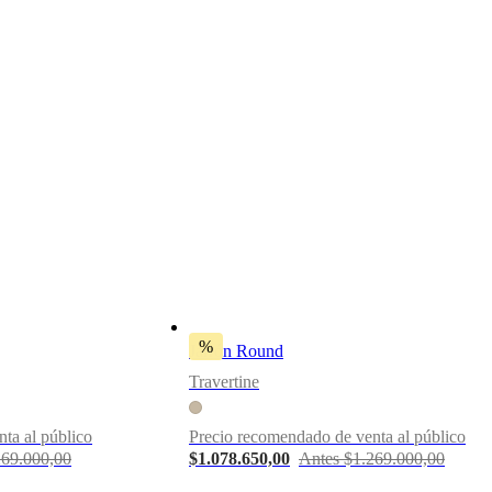
%
Jarrón Round
Travertine
ta al público
Precio recomendado de venta al público
269.000,00
$1.078.650,00
Antes $1.269.000,00