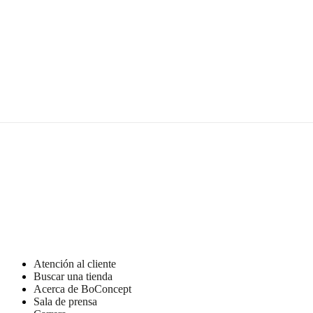
Más
información
Instrucciones
de
mantenimiento
Limpiar
con
un
paño
húmedo
o
seco
No. de
104011034260
artículo
Atención al cliente
Buscar una tienda
Acerca de BoConcept
Sala de prensa