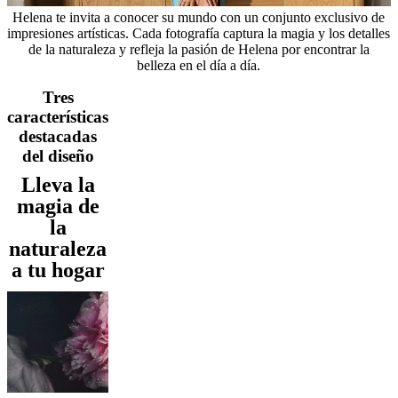
al
Helena te invita a conocer su mundo con un conjunto exclusivo de
aire
impresiones artísticas. Cada fotografía captura la magia y los detalles
libre
Espacios
de la naturaleza y refleja la pasión de Helena por encontrar la
pequeños
Oficinas
belleza en el día a día.
en
casa
BoConcept
Tres
+
características
Helena
destacadas
Christensen
Inspiración
Atención
del diseño
al
cliente
Contacto
Entrega
Cuidado
Lleva la
del
magia de
producto
Instrucciones
de
la
montaje
Garantía
Legal
Servicio
naturaleza
de
a tu hogar
decoración
de
interiores
gratis
Solicita
muestras
gratis
Buscar
una
tienda
Acerca
de