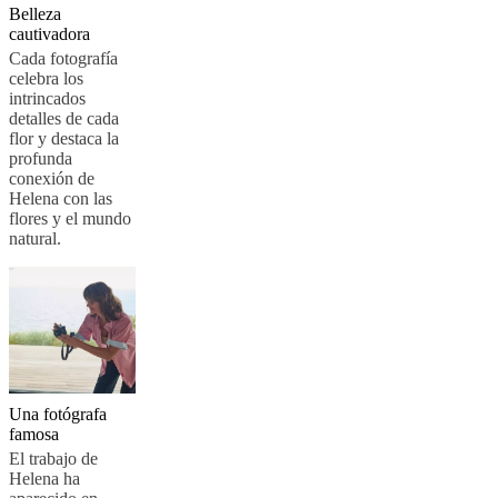
Belleza
BoConcept
Valores
Responsabilidad
cautivadora
social
Cada fotografía
corporativa
La
celebra los
historia
Sala
intrincados
de
detalles de cada
prensa
Artesanía
flor y destaca la
y
profunda
calidad
Conoce
conexión de
a
Helena con las
nuestros
flores y el mundo
diseñadores
Personalización
Carrera
Standards
natural.
and
certifications
Declaración
de
accesibilidad
Hazte
franquiciado
Professionals
Trade
Program
Projects
Articles
and
news
Una fotógrafa
famosa
El trabajo de
Helena ha