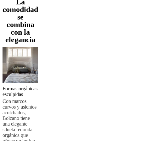
La
al
comodidad
aire
se
libre
Espacios
pequeños
Oficinas
combina
en
con la
casa
BoConcept
elegancia
+
Helena
Christensen
Inspiración
Atención
al
cliente
Contacto
Entrega
Cuidado
del
producto
Instrucciones
de
montaje
Garantía
Legal
Servicio
Formas orgánicas
de
esculpidas
decoración
Con marcos
de
curvos y asientos
interiores
acolchados,
gratis
Solicita
Bolzano tiene
muestras
una elegante
gratis
Buscar
silueta redonda
una
orgánica que
tienda
Acerca
ofrece un look y
de