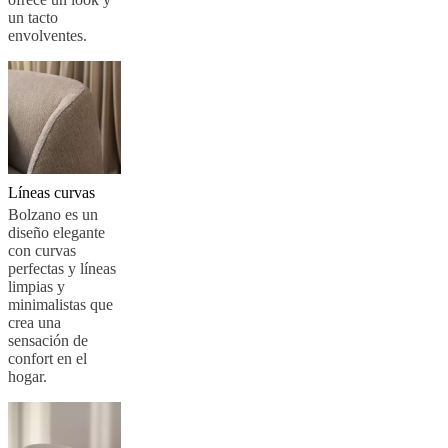
un tacto
BoConcept
Valores
Responsabilidad
envolventes.
social
corporativa
La
historia
Sala
de
prensa
Artesanía
y
calidad
Conoce
a
nuestros
Líneas curvas
diseñadores
Personalización
Carrera
Standards
Bolzano es un
and
diseño elegante
certifications
Declaración
con curvas
de
perfectas y líneas
accesibilidad
Hazte
limpias y
franquiciado
Professionals
Trade
minimalistas que
Program
Projects
Articles
crea una
and
sensación de
news
confort en el
hogar.