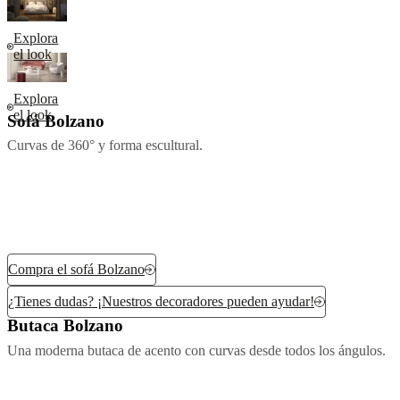
Explora
el look
Explora
el look
Sofá Bolzano
Curvas de 360° y forma escultural.
Compra el sofá Bolzano
¿Tienes dudas? ¡Nuestros decoradores pueden ayudar!
Butaca Bolzano
Una moderna butaca de acento con curvas desde todos los ángulos.