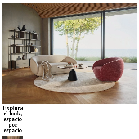
Explora
el look,
espacio
por
espacio