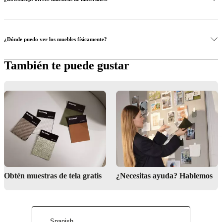
Conoce más
Conoce más
¿Dónde puedo ver los muebles físicamente?
Solicita muestras
También te puede gustar
Encuentra tu tienda más cercana
Sofá Modena
Sofá Berne
Sofá Osaka
Obtén muestras de tela gratis
¿Necesitas ayuda? Hablemos
Spanish