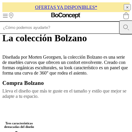
OFERTAS YA DISPONIBLES*
Skip to main content
La colección Bolzano
Muebles
Sofás
Sillas
Mesas
Almacenamiento
Camas
Exteriores
Lámparas
de
sofás
Colecciones
de
mesas
Diseñada por Morten Georgsen, la colección Bolzano es una serie
Colecciones
de
de muebles curvos que ofrecen un confort envolvente. Creado con
sillas
formas orgánicas esculturales, su look característico es un panel que
Butacas
Colecciones
forma una curva de 360° que rodea el asiento.
Beds
collections
Colecciones
Compra Bolzano
de
almacenamiento
Colecciones
Lleva el diseño que más te guste en el tamaño y estilo que mejor se
de
adapte a tu espacio.
accesorios
Colección
de
tejidos
y
pieles
Outlet
Tres características
de
destacadas del diseño
muebles
Espacios
Salas
Comedores
Dormitorios
Espacios