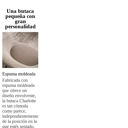
pieles
Outlet
de
Una butaca
muebles
Espacios
Salas
Comedores
Dormitorios
Espacios
pequeña con
al
gran
aire
personalidad
libre
Espacios
pequeños
Oficinas
en
casa
BoConcept
+
Helena
Christensen
Inspiración
Atención
al
cliente
Contacto
Entrega
Cuidado
Espuma moldeada
del
Fabricada con
producto
Instrucciones
espuma moldeada
de
que ofrece un
montaje
Garantía
Legal
Servicio
diseño envolvente,
de
la butaca Charlotte
decoración
es tan cómoda
de
como parece,
interiores
independientemente
gratis
Solicita
de la posición en la
muestras
que estés sentado.
gratis
Buscar