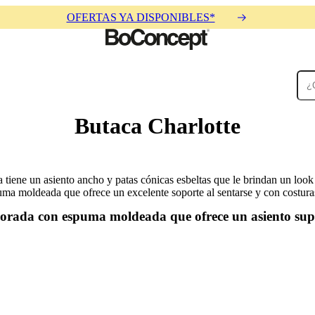
OFERTAS YA DISPONIBLES*
Butaca Charlotte
Alfombras
Accesorios
Colecciones
Colecciones
tiene un asiento ancho y patas cónicas esbeltas que le brindan un look 
uma moldeada que ofrece un excelente soporte al sentarse y con costuras
orada con espuma moldeada que ofrece un asiento sup