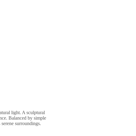
tural light. A sculptural
ance. Balanced by simple
s serene surroundings.