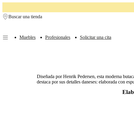
Skip to main content
Buscar una tienda
Muebles
Profesionales
Solicitar una cita
Muebles
Sofás
Sillas
Mesas
Almacenamiento
Camas
Exteriores
Lámparas
de
sofás
Colecciones
de
mesas
Colecciones
Diseñada por Henrik Pedersen, esta moderna butaca 
de
destaca por sus detalles daneses: elaborada con esp
sillas
Butacas
Colecciones
Beds
Elab
collections
Colecciones
de
almacenamiento
Colecciones
de
accesorios
Colección
de
tejidos
y