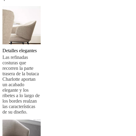
una
tienda
Acerca
de
BoConcept
Valores
Responsabilidad
social
corporativa
La
historia
Sala
de
prensa
Artesanía
Detalles elegantes
y
Las refinadas
calidad
Conoce
costuras que
a
recorren la parte
nuestros
trasera de la butaca
diseñadores
Personalización
Carrera
Standards
Charlotte aportan
and
un acabado
certifications
Declaración
elegante y los
de
ribetes a lo largo de
accesibilidad
Hazte
los bordes realzan
franquiciado
Professionals
Trade
las características
Program
Projects
Articles
de su diseño.
and
news