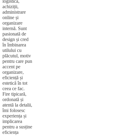
logistică,
achiziții,
administrare
online și
organizare
internă. Sunt
pasionată de
design și cred
în îmbinarea
utilului cu
plăcutul, motiv
pentru care pun
accent pe
organizare,
eficiență și
estetică în tot
ceea ce fac.
Fire tipicară,
ordonată și
atentă la detalii,
îmi folosesc
experiența și
implicarea
pentru a susține
eficiența