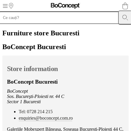
Skip to main content
Furniture
Sofas
Chairs
Tables
Storage
Beds
Outdoor
Lamps
Rugs
Accessor
collections
Table
Furniture store
Bucuresti
collections
Chair
collections
Armchair
BoConcept Bucuresti
collections
Beds
collections
Storage
collections
Accessories
collections
Fabric
Store information
and
leather
collection
Outlet
Rooms
Living
BoConcept Bucuresti
rooms
Dining
rooms
Bedrooms
Outdoor
BoConcept
spaces
Small
Sos. Bucureşti-Ploiesti nr. 44 C
spaces
Home
Sector 1 Bucuresti
offices
BoConcept
+
Tel: 0728 214 215
Helena
enquiries@boconcept.com.ro
Christensen
Inspiration
Customer
service
Contact
Delivery
Product
Galeriile Mobexpert Băneasa, Șoseaua București-Ploiești 44 C,