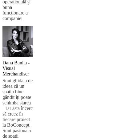
operațională și
buna
funcționare a
companiei
Dana Banita -
Visual
Merchandiser
Sunt ghidata de
ideea că un
spațiu bine
gândit îți poate
schimba starea
– iar asta încerc
să creez în
fiecare proiect
la BoConcept.
Sunt pasionata
de spații