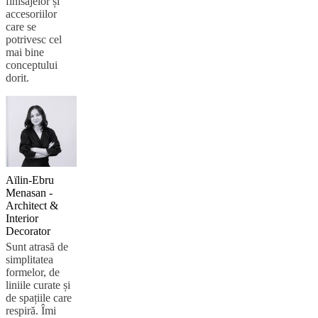
finisajelor și
accesoriilor
care se
potrivesc cel
mai bine
conceptului
dorit.
Aïlin-Ebru
Menasan -
Architect &
Interior
Decorator
Sunt atrasă de
simplitatea
formelor, de
liniile curate și
de spațiile care
respiră. Îmi