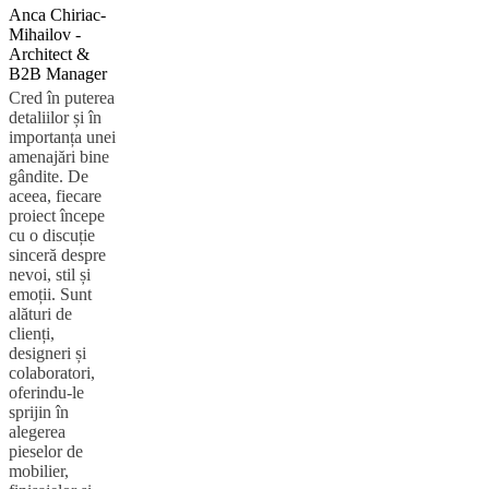
Anca Chiriac-
Mihailov -
Architect &
B2B Manager
Cred în puterea
detaliilor și în
importanța unei
amenajări bine
gândite. De
aceea, fiecare
proiect începe
cu o discuție
sinceră despre
nevoi, stil și
emoții. Sunt
alături de
clienți,
designeri și
colaboratori,
oferindu-le
sprijin în
alegerea
pieselor de
mobilier,