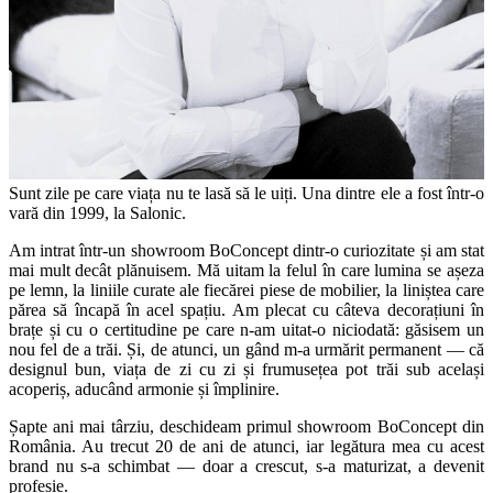
Sunt zile pe care viața nu te lasă să le uiți. Una dintre ele a fost într-o
vară din 1999, la Salonic.
Am intrat într-un showroom BoConcept dintr-o curiozitate și am stat
mai mult decât plănuisem. Mă uitam la felul în care lumina se așeza
pe lemn, la liniile curate ale fiecărei piese de mobilier, la liniștea care
părea să încapă în acel spațiu. Am plecat cu câteva decorațiuni în
brațe și cu o certitudine pe care n-am uitat-o niciodată: găsisem un
nou fel de a trăi. Și, de atunci, un gând m-a urmărit permanent — că
designul bun, viața de zi cu zi și frumusețea pot trăi sub același
acoperiș, aducând armonie și împlinire.
Șapte ani mai târziu, deschideam primul showroom BoConcept din
România. Au trecut 20 de ani de atunci, iar legătura mea cu acest
brand nu s-a schimbat — doar a crescut, s-a maturizat, a devenit
profesie.