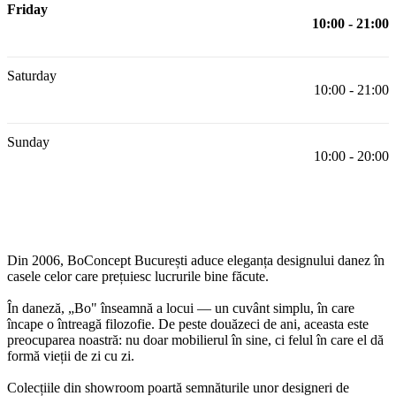
Friday
10:00 - 21:00
Saturday
10:00 - 21:00
Sunday
10:00 - 20:00
Din 2006, BoConcept București aduce eleganța designului danez în 
casele celor care prețuiesc lucrurile bine făcute.

În daneză, „Bo" înseamnă a locui — un cuvânt simplu, în care 
încape o întreagă filozofie. De peste douăzeci de ani, aceasta este 
preocuparea noastră: nu doar mobilierul în sine, ci felul în care el dă 
formă vieții de zi cu zi.

Colecțiile din showroom poartă semnăturile unor designeri de 