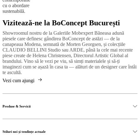
cu o abordare
sustenabilă.
Vizitează-ne la BoConcept București
Showroomul nostru de la Galeriile Mobexpert Băneasa adună
piesele care definesc gândirea BoConcept de astăzi — de la
canapeaua Modena, semnată de Morten Georgsen, și colecțiile
CLAUDIO BELLINI Studio sau ARDE, până la cele mai recente
piese create de Helena Christensen, Directorul Artistic Global al
brandului. Vino să le vezi pe viu, să simți materialele și să-ți
imaginezi cum se așază în casa ta — alături de un designer care întâi
te ascultă.
Vezi cum ajungi
Produse & Servicii
La BoConcept București găsești canapele, fotolii, mese, paturi,
soluții de depozitare, lămpi, covoare și accesorii — toate gândite să
Stiluri noi și tendințe actuale
fie personalizate. Materialele sunt alese pentru textura și rezistența
lor reală, nu doar pentru cum arată în catalog. Pe lângă piese, oferim