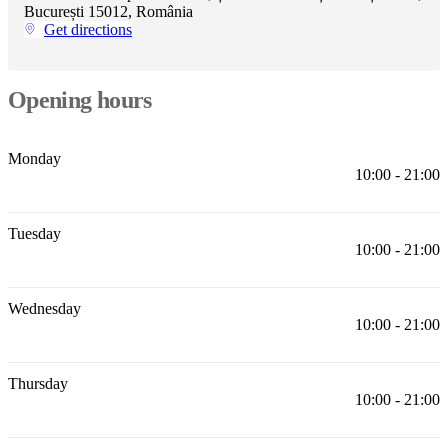
care
Assembly
București 15012, România
instructions
Warranty
Legal
Free
Get directions
Interior
Design
Service
Order
free
Opening hours
samples
Găsește
magazin
About
BoConcept
Values
Corporate
Monday
Responsibility
The
10:00 - 21:00
History
Press
lounge
Craftsmanship
and
Tuesday
Quality
Our
10:00 - 21:00
designers
Customisation
Career
Standards
and
certifications
Accessibility
Statement
Become
Wednesday
10:00 - 21:00
a
franchisee
Professionals
Trade
Program
Projects
Articles
and
Thursday
news
10:00 - 21:00