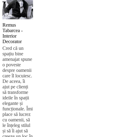
Remus
Tabarcea -
Interior
Decorator
Cred că un
spațiu bine
amenajat spune
o poveste
despre oamenii
care îl locuiesc.
De aceea, îi
ajut pe clienți
să transforme
ideile în spații
elegante și
funcționale. Îmi
place să lucrez
cu oamenii, să
le înțeleg stilul
și să îi ajut să
creeze un loc în