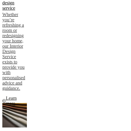
design
service
Whether
you’re
refreshing a
room or
redesigning
your home,
our Interior
Design
Service
exists to
provide you
with
personalised
advice and
guidance.
Learn
more