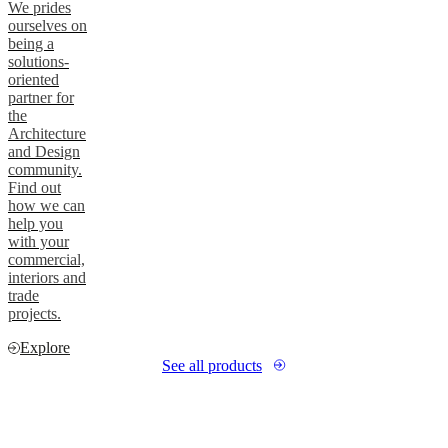
We prides
ourselves on
being a
solutions-
oriented
partner for
the
Architecture
and Design
community.
Find out
how we can
help you
with your
commercial,
interiors and
trade
projects.
Explore
See all products