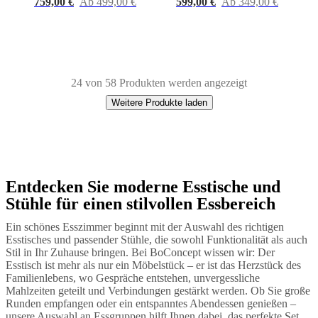
759,00 €
Ab 499,00 €
599,00 €
Ab 349,00 €
24 von 58 Produkten werden angezeigt
Weitere Produkte laden
Entdecken Sie moderne Esstische und
Next
Beige
Schwarz
Braun
Grau
Gelb
Grün
Weiß
Blau
Rot
Lack
Keramik
Kunsts
page
Stühle für einen stilvollen Essbereich
Ein schönes Esszimmer beginnt mit der Auswahl des richtigen
Esstisches und passender Stühle, die sowohl Funktionalität als auch
Stil in Ihr Zuhause bringen. Bei BoConcept wissen wir: Der
Esstisch ist mehr als nur ein Möbelstück – er ist das Herzstück des
Familienlebens, wo Gespräche entstehen, unvergessliche
Mahlzeiten geteilt und Verbindungen gestärkt werden. Ob Sie große
Runden empfangen oder ein entspanntes Abendessen genießen –
unsere Auswahl an Essgruppen hilft Ihnen dabei, das perfekte Set