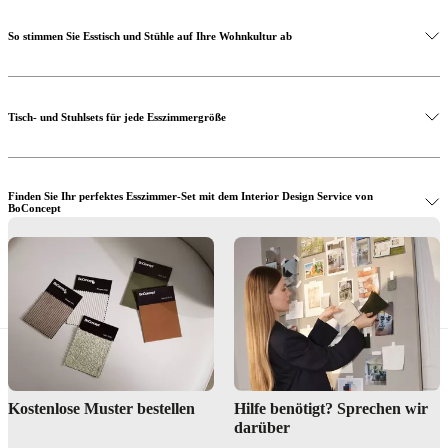
So stimmen Sie Esstisch und Stühle auf Ihre Wohnkultur ab
Entdecken Sie den Kingston Esstisch
Tisch- und Stuhlsets für jede Esszimmergröße
Entdecken Sie den Princeton Esszimmerstuhl
Finden Sie Ihr perfektes Esszimmer-Set mit dem Interior Design Service von
BoConcept
Bezoek BoConcept-winkels om eettafelsets in het echt te bekijken
Lassen Sie sich von unseren Esszimmern inspirieren
Kostenlose Muster bestellen
Hilfe benötigt? Sprechen wir
darüber