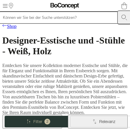
Skip to main content
Möbel
Sofas
Stühle
Shop
/
Sessel
Tische
Aufbewahrung
Betten
Outdoor-
Designer-Esstische und -Stühle
Möbel
Lampen
Teppiche
Accessoires
Kollektionen
Sofa
Kollektionen
Tisch
- Weiß, Holz
Kollektionen
Stuhl
Kollektionen
Sessel
Kollektionen
Beds
Entdecken Sie unsere Kollektion moderner Esstische und Stühle, die
collections
Aufbewahrungslösungen
Accessoires
Stoff-
für Eleganz und Funktionalität in Ihrem Essbereich sorgen. Mit
und
skandinavischer Einfachheit und dänischem Design-Erbe gefertigt,
Lederkollektion
Outlet
Räume
Wohnzimmer
Esszimmer
Schlafzimmer
Au
bieten unsere Stücke zeitlose Attraktivität. Ob Sie ein Abendessen
Räume
Home
veranstalten oder eine ruhige Mahlzeit genießen, unsere anpassbaren
Offices
BoConcept
Esssets ermöglichen es Ihnen, Ihren persönlichen Stil auszudrücken.
+
Von ausziehbaren Tischen bis hin zu luxuriösen Polsterstühlen –
Helena
finden Sie die perfekte Balance zwischen Form und Funktion mit
Christensen
Inspiration
Kundenbetreuung
Kontakt
Lieferung
Produktpfl
den Premium-Essmöbeln von BoConcept. Entdecken Sie jetzt, wie
Einrichtungsberatung
Kostenlose
Sie Ihren Raum individuell gestalten können.
Muster
bestellen
Store
Filter
Relevanz
2
finden
Über