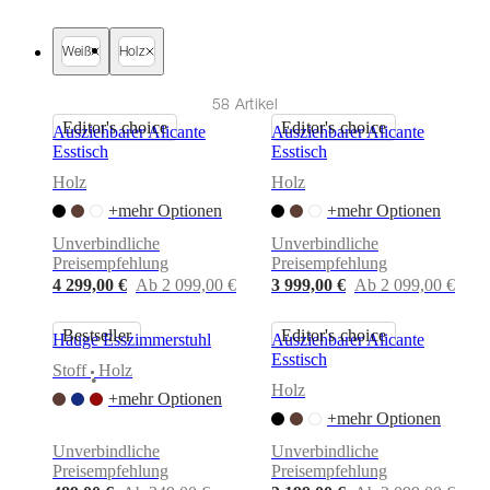
BoConcept
Werte
Corporate
Responsibility
Die
Geschichte
Presse
Weiß
Holz
Lounge
Handwerkskunst
und
Qualität
Unsere
58 Artikel
Designer
Individuelle
Editor's choice
Editor's choice
Ausziehbarer Alicante
Ausziehbarer Alicante
Gestaltung
Karriere
Standards
Esstisch
Esstisch
and
certifications
Barrierefreiheitserklärung
Franchise-
Holz
Holz
Partner
+mehr Optionen
+mehr Optionen
werden
Professionals
Trade
Programm
Projects
Articles
Unverbindliche
Unverbindliche
and
Preisempfehlung
Preisempfehlung
news
4 299,00 €
Ab 2 099,00 €
3 999,00 €
Ab 2 099,00 €
Bestseller
Editor's choice
Hauge Esszimmerstuhl
Ausziehbarer Alicante
Esstisch
Stoff
Holz
•
Holz
+mehr Optionen
+mehr Optionen
Unverbindliche
Unverbindliche
Preisempfehlung
Preisempfehlung