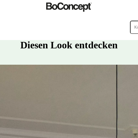
Diesen Look entdecken
ßenbereiche
Kleine
ege
Montageanleitungen
Garantie
Rechtliches
BoConcept