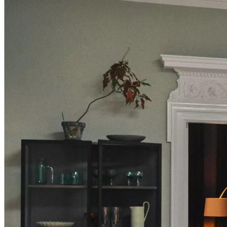
bestellen
Store
finden
Über
BoConcept
Werte
Corporate
Responsibility
Die
Geschichte
Presse
Lounge
Handwerkskunst
und
Qualität
Unsere
Designer
Individuelle
Gestaltung
Karriere
Standards
and
certifications
Barrierefreiheitserklärung
Franchise-
Partner
werden
Professionals
Trade
Programm
Projects
Articles
and
news