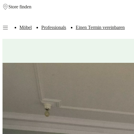
Store finden
Skip to main content
Möbel
Professionals
Einen Termin vereinbaren
Möbel
Sofas
Stühle
/
Sessel
Tische
Aufbewahrung
Betten
Outdoor-
Möbel
Lampen
Teppiche
Accessoires
Kollektionen
Sofa
Kollektionen
Tisch
Kollektionen
Stuhl
Kollektionen
Sessel
Kollektionen
Beds
collections
Aufbewahrungslösungen
Accessoires
Stoff-
und
Lederkollektion
Outlet
Räume
Wohnzimmer
Esszimmer
Schlafzimmer
Au
Räume
Home
Offices
BoConcept
+
Helena
Christensen
Inspiration
Kundenbetreuung
Kontakt
Lieferung
Produktpfl
Einrichtungsberatung
Kostenlose
Muster