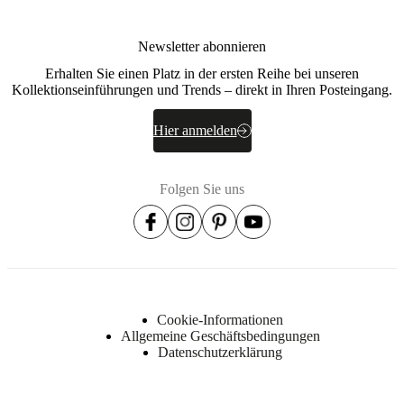
Einlage
200 g.
EV1830
Newsletter abonnieren
Rahmen
Erhalten Sie einen Platz in der ersten Reihe bei unseren
Massives
Kollektionseinführungen und Trends – direkt in Ihren Posteingang.
Kiefernholz,
Spanholz,
Hier anmelden
Spanplatten,
Hartfaserplatte
Sitz
Folgen Sie uns
Schaumstoff
R4442/Schaumstoff
HR3030/Einlage
200 g.
Federung
Nosag-
Federn,
Cookie-Informationen
Nosag-
Allgemeine Geschäftsbedingungen
Draht
Datenschutzerklärung
Upholstery
composition
100%