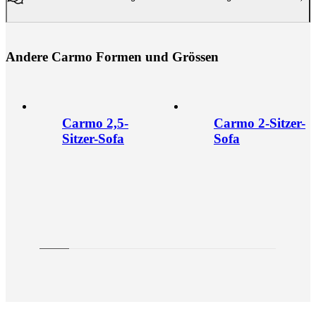
A
n
d
e
r
e
C
a
r
m
o
F
o
r
m
e
n
u
n
d
G
r
ö
s
s
e
n
Carmo 2,5-
Carmo 2-Sitzer-
Sitzer-Sofa
Sofa