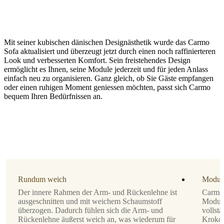
Mit seiner kubischen dänischen Designästhetik wurde das Carmo
Sofa aktualisiert und überzeugt jetzt durch einen noch raffinierteren
Look und verbesserten Komfort. Sein freistehendes Design
ermöglicht es Ihnen, seine Module jederzeit und für jeden Anlass
einfach neu zu organisieren. Ganz gleich, ob Sie Gäste empfangen
oder einen ruhigen Moment geniessen möchten, passt sich Carmo
Beinausführung
bequem Ihren Bedürfnissen an.
schwarzer
Lack
Polster
hellgrauer
Frisco-
Stoff
mit
Rundum weich
Modul
AquaClean
Der innere Rahmen der Arm- und Rückenlehne ist
Carmo 
2063
ausgeschnitten und mit weichem Schaumstoff
Module 
überzogen. Dadurch fühlen sich die Arm- und
vollst
Sofaausrichtung
Rückenlehne äußerst weich an, was wiederum für
Krokod