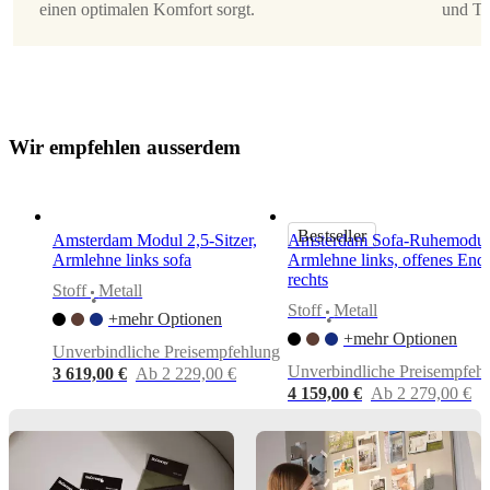
einen optimalen Komfort sorgt.
und Tr
links
Design
von
Anders
Nørgaard
W
i
r
e
m
p
f
e
h
l
e
n
a
u
s
s
e
r
d
e
m
Montageanleitungen
Einfache
Bestseller
Montage
Amsterdam Modul 2,5-Sitzer,
Amsterdam Sofa-Ruhemodul
Armlehne links sofa
Armlehne links, offenes End
rechts
ntageanleitungen
Stoff
Metall
•
Stoff
Metall
+mehr Optionen
•
+mehr Optionen
Unverbindliche Preisempfehlung
Downloads
Unverbindliche Preisempfeh
3 619,00 €
Ab 2 229,00 €
4 159,00 €
Ab 2 279,00 €
Produktblatt
Materialien