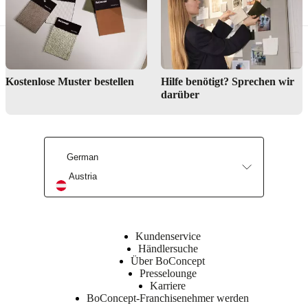
Armlehne
Oben
Einlage
200 g.
VB2540
Kostenlose Muster bestellen
Hilfe benötigt? Sprechen wir
Innen
darüber
EV1830
Einlage
200 g
Aussen
EV1830
Einlage
German
200 g
Austria
Rückenlehne
Oben
Einlage
200 g.
Kundenservice
VB2540
Händlersuche
Innen
Über BoConcept
Einlage
Presselounge
200 g.
Karriere
EV2220
BoConcept-Franchisenehmer werden
Aussen