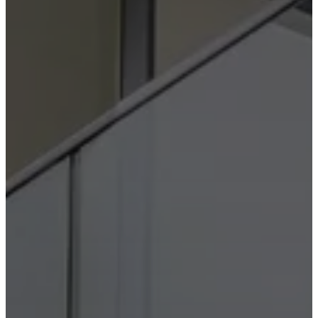
BoConcept
Werte
Corporate
Responsibility
Die
Geschichte
Presse
Lounge
Handwerkskunst
und
Qualität
Unsere
Designer
Individuelle
Gestaltung
Karriere
Standards
and
certifications
Barrierefreiheitserklärung
Franchise-
Partner
werden
Professionals
Trade
Programm
Projects
Articles
and
news