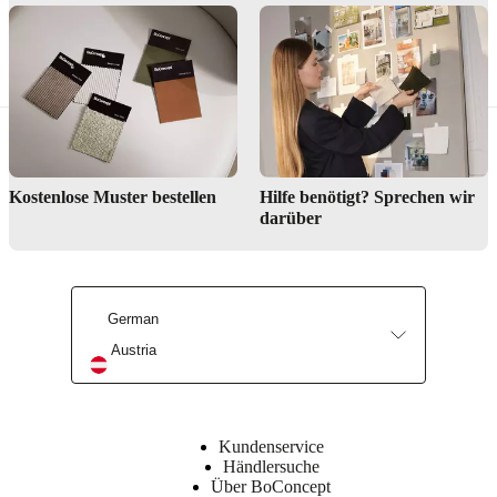
Wo kann ich mir die Möbel vor Ort ansehen?
Mehr erfahren
Muster bestellen
Finden Sie Ihren lokalen Store
Kostenlose Muster bestellen
Hilfe benötigt? Sprechen wir
darüber
German
Austria
Kundenservice
Händlersuche
Über BoConcept