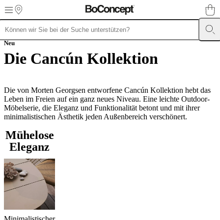
Skip to main content
Möbel
Neu
Sofas
Stühle
/
Die Cancún Kollektion
Sessel
Tische
Aufbewahrung
Betten
Outdoor-
Möbel
Lampen
Teppiche
Accessoires
Kollektionen
Sofa
Kollektionen
Tisch
Kollektionen
Stuhl
Die von Morten Georgsen entworfene Cancún Kollektion hebt das
Kollektionen
Sessel
Leben im Freien auf ein ganz neues Niveau. Eine leichte Outdoor-
Kollektionen
Beds
Möbelserie, die Eleganz und Funktionalität betont und mit ihrer
collections
Aufbewahrungslösungen
Accessoires
Stoff-
minimalistischen Ästhetik jeden Außenbereich verschönert.
und
Lederkollektion
Outlet
Räume
Wohnzimmer
Esszimmer
Schlafzimmer
Au
Mühelose
Räume
Home
Eleganz
Offices
BoConcept
+
Helena
Christensen
Inspiration
Kundenbetreuung
Kontakt
Lieferung
Produktpfl
Einrichtungsberatung
Kostenlose
Muster
bestellen
Store
finden
Über
Minimalistischer