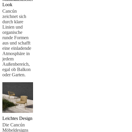
BoConcept
Werte
Corporate
Look
Responsibility
Die
Geschichte
Presse
Cancún
Lounge
Handwerkskunst
zeichnet sich
und
durch klare
Qualität
Unsere
Linien und
Designer
Individuelle
organische
Gestaltung
Karriere
Standards
runde Formen
and
aus und schafft
certifications
Barrierefreiheitserklärung
Franchise-
eine einladende
Partner
Atmosphäre in
werden
Professionals
Trade
jedem
Programm
Projects
Articles
Außenbereich,
and
egal ob Balkon
news
oder Garten.
Leichtes Design
Die Cancún
Möbeldesigns